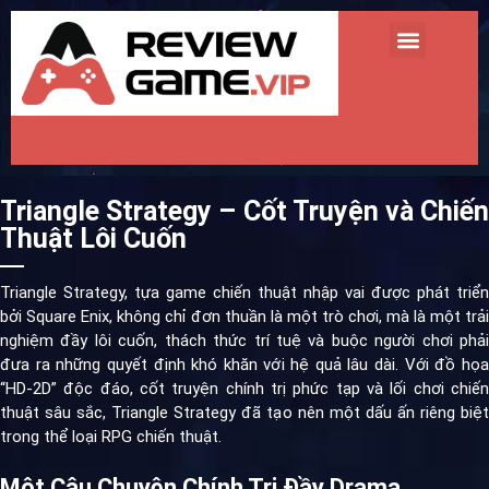
TRANG CHỦ
REVIEW GAME MINI
REVIEW GAME HOT
TIN TỨC GAME
Triangle Strategy – Cốt Truyện và Chiến
Thuật Lôi Cuốn
Triangle Strategy, tựa game chiến thuật nhập vai được phát triển
bởi Square Enix, không chỉ đơn thuần là một trò chơi, mà là một trải
nghiệm đầy lôi cuốn, thách thức trí tuệ và buộc người chơi phải
đưa ra những quyết định khó khăn với hệ quả lâu dài. Với đồ họa
“HD-2D” độc đáo, cốt truyện chính trị phức tạp và lối chơi chiến
thuật sâu sắc, Triangle Strategy đã tạo nên một dấu ấn riêng biệt
trong thể loại RPG chiến thuật.
Một Câu Chuyện Chính Trị Đầy Drama