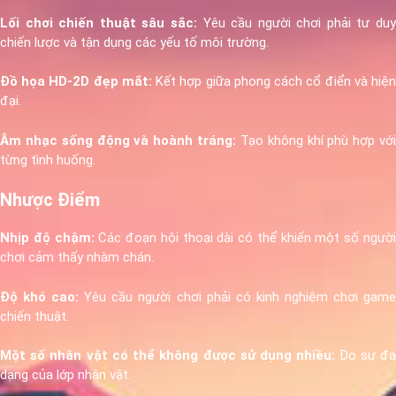
Lối chơi chiến thuật sâu sắc:
Yêu cầu người chơi phải tư du
chiến lược và tận dụng các yếu tố môi trường.
Đồ họa HD-2D đẹp mắt:
Kết hợp giữa phong cách cổ điển và hiệ
đại.
Âm nhạc sống động và hoành tráng:
Tạo không khí phù hợp với
từng tình huống.
Nhược Điểm
Nhịp độ chậm:
Các đoạn hội thoại dài có thể khiến một số ngườ
chơi cảm thấy nhàm chán.
Độ khó cao:
Yêu cầu người chơi phải có kinh nghiệm chơi gam
chiến thuật.
Một số nhân vật có thể không được sử dụng nhiều:
Do sự đ
dạng của lớp nhân vật.