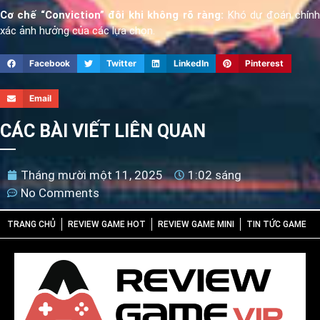
Cơ chế “Conviction” đôi khi không rõ ràng:
Khó dự đoán chín
xác ảnh hưởng của các lựa chọn.
Facebook
Twitter
LinkedIn
Pinterest
Email
CÁC BÀI VIẾT LIÊN QUAN
Tháng mười một 11, 2025
1:02 sáng
No Comments
TRANG CHỦ
REVIEW GAME HOT
REVIEW GAME MINI
TIN TỨC GAME