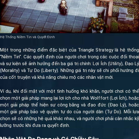
Hệ Thống Niềm Tin và Quyết Định
Một trong những điểm đặc biệt của Triangle Strategy là hệ thống
“Niềm Tin”. Các quyết định của người chơi trong các cuộc đối thoại
và sự kiện sẽ ảnh hưởng đến ba giá trị chính: Lợi Ích (Utility), Đạo Lý
(Morality) và Tự Do (Liberty). Những giá trị này sẽ chi phối hướng đi
của cốt truyện và khả năng chiêu mộ các nhân vật mới.
Ví dụ, khi đối mặt với một tình huống khó khăn, người chơi có thể
chọn một giải pháp mang lại lợi ích cho nhà Wolffort (Lợi Ích), hoặc
một giải pháp thể hiện sự công bằng và đạo đức (Đạo Lý), hoặc
một giải pháp bảo vệ quyền tự do của người dân (Tự Do). Mỗi lựa
chọn sẽ có những hệ quả khác nhau, và người chơi phải cân nhắc kỹ
lưỡng trước khi đưa ra quyết định.