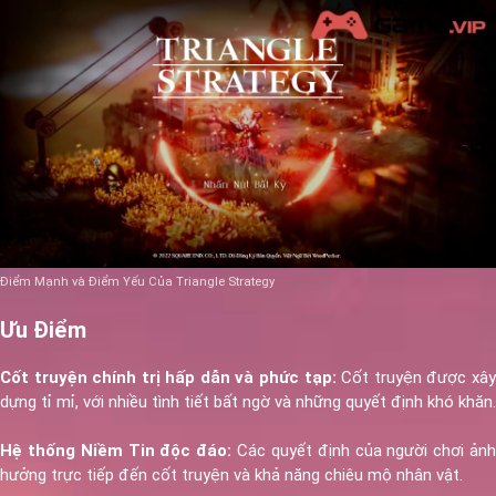
Điểm Mạnh và Điểm Yếu Của Triangle Strategy
Ưu Điểm
Cốt truyện chính trị hấp dẫn và phức tạp:
Cốt truyện được xâ
dựng tỉ mỉ, với nhiều tình tiết bất ngờ và những quyết định khó khăn.
Hệ thống Niềm Tin độc đáo:
Các quyết định của người chơi ản
hưởng trực tiếp đến cốt truyện và khả năng chiêu mộ nhân vật.