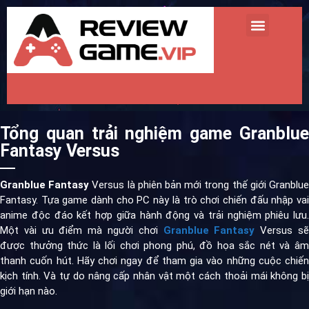
TRANG CHỦ
REVIEW GAME MINI
REVIEW GAME HOT
TIN TỨC GAME
Tổng quan trải nghiệm game Granblue
Fantasy Versus
Granblue Fantasy
Versus là phiên bản mới trong thế giới Granblu
Fantasy. Tựa game dành cho PC này là trò chơi chiến đấu nhập vai
anime độc đáo kết hợp giữa hành động và trải nghiệm phiêu lưu.
Một vài ưu điểm mà người chơi
Granblue Fantasy
Versus s
được thưởng thức là lối chơi phong phú, đồ họa sắc nét và âm
thanh cuốn hút. Hãy chơi ngay để tham gia vào những cuộc chiến
kịch tính. Và tự do nâng cấp nhân vật một cách thoải mái không bị
giới hạn nào.