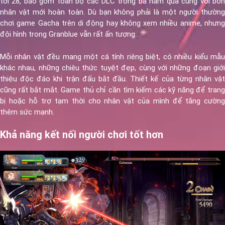
tới 28, bao gồm toàn bộ các DLC trong ba năm qua cùng với bốn
nhân vật mới hoàn toàn. Dù bạn không phải là một người thường
chơi game Gacha trên di động hay không xem nhiều anime, nhưng
đội hình trong Granblue vẫn rất ấn tượng.
Mỗi nhân vật đều mang một cá tính riêng biệt, có nhiều kiểu mẫu
khác nhau, những chiêu thức tuyệt đẹp, cùng với những đoạn giới
thiệu độc đáo khi trận đấu bắt đầu. Thiết kế của từng nhân vật
cũng rất bắt mắt. Game thủ chỉ cần tìm kiếm các kỹ năng để trang
bị hoặc hỗ trợ tạm thời cho nhân vật của mình để tăng cường
thêm sức mạnh.
Khả năng kết nối người chơi tốt hơn