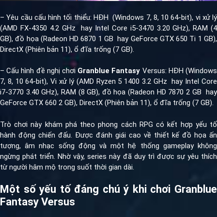
– Yêu cầu cấu hình tối thiểu: HĐH (Windows 7, 8, 10 64-bit), vi xử lý
(AMD FX-4350 4.2 GHz hay Intel Core i5-3470 3.20 GHz), RAM (4
GB), đồ họa (Radeon HD 6870 1 GB hay GeForce GTX 650 Ti 1 GB),
DirectX (Phiên bản 11), ổ đĩa trống (7 GB).
– Cấu hình đề nghị chơi
Granblue Fantasy
Versus: HĐH (Window
7, 8, 10 64-bit), Vi xử lý (AMD Ryzen 5 1400 3.2 GHz hay Intel Core
i7-3770 3.40 GHz), RAM (8 GB), đồ họa (Radeon HD 7870 2 GB hay
GeForce GTX 660 2 GB), DirectX (Phiên bản 11), ổ đĩa trống (7 GB).
Trò chơi này khám phá theo phong cách RPG có kết hợp yếu tố
hành động chiến đấu. Được đánh giái cao về thiết kế đồ họa ấn
tượng, âm nhạc sống động và một hệ thống gameplay không
ngừng phát triển. Nhờ vậy, series này đã duy trì được sự yêu thích
từ người hâm mộ trong suốt thời gian dài.
Một số yếu tố đáng chú ý khi chơi Granblue
Fantasy Versus