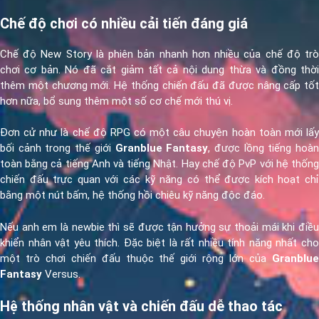
Chế độ chơi có nhiều cải tiến đáng giá
Chế độ New Story là phiên bản nhanh hơn nhiều của chế độ trò
chơi cơ bản. Nó đã cắt giảm tất cả nội dung thừa và đồng thời
thêm một chương mới. Hệ thống chiến đấu đã được nâng cấp tốt
hơn nữa, bổ sung thêm một số cơ chế mới thú vị.
Đơn cử như là chế độ RPG có một câu chuyện hoàn toàn mới lấy
bối cảnh trong thế giới
Granblue Fantasy
, được lồng tiếng hoà
toàn bằng cả tiếng Anh và tiếng Nhật. Hay chế độ PvP với hệ thống
chiến đấu trực quan với các kỹ năng có thể được kích hoạt chỉ
bằng một nút bấm, hệ thống hồi chiêu kỹ năng độc đáo.
Nếu anh em là newbie thì sẽ được tận hưởng sự thoải mái khi điều
khiển nhân vật yêu thích. Đặc biệt là rất nhiều tính năng nhất cho
một trò chơi chiến đấu thuộc thế giới rộng lớn của
Granblue
Fantasy
Versus.
Hệ thống nhân vật và chiến đấu dễ thao tác