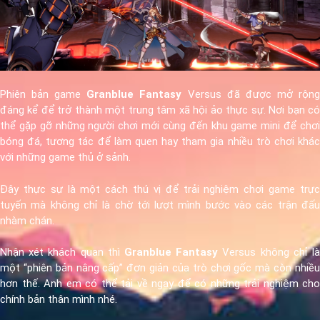
Phiên bản game
Granblue Fantasy
Versus đã được mở rộn
đáng kể để trở thành một trung tâm xã hội ảo thực sự. Nơi bạn có
thể gặp gỡ những người chơi mới cùng đến khu game mini để chơi
bóng đá, tương tác để làm quen hay tham gia nhiều trò chơi khác
với những game thủ ở sảnh.
Đây thực sự là một cách thú vị để trải nghiệm chơi game trực
tuyến mà không chỉ là chờ tới lượt mình bước vào các trận đấu
nhàm chán.
Nhận xét khách quan thì
Granblue Fantasy
Versus không chỉ l
một “phiên bản nâng cấp” đơn giản của trò chơi gốc mà còn nhiều
hơn thế. Anh em có thể tải về ngay để có những trải nghiệm cho
chính bản thân mình nhé.