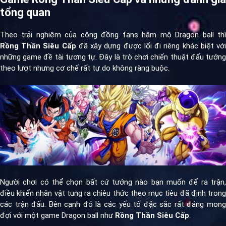
tổng quan
Theo trải nghiệm của cộng đồng fans hâm mộ Dragon ball thì
Rồng Thần Siêu Cấp
đã xây dựng được lối đi riêng khác biệt vớ
những game đề tài tương tự. Đây là trò chơi chiến thuật đấu tướng
theo lượt nhưng cơ chế rất tự do không ràng buộc.
Người chơi có thể chọn bất cứ tướng nào bạn muốn để ra trận,
điều khiển nhân vật tung ra chiêu thức theo mục tiêu đã định trong
các trận đấu. Bên cạnh đó là các yếu tố đặc sắc rất đáng mong
đợi với một game Dragon ball như
Rồng Thần Siêu Cấp
.