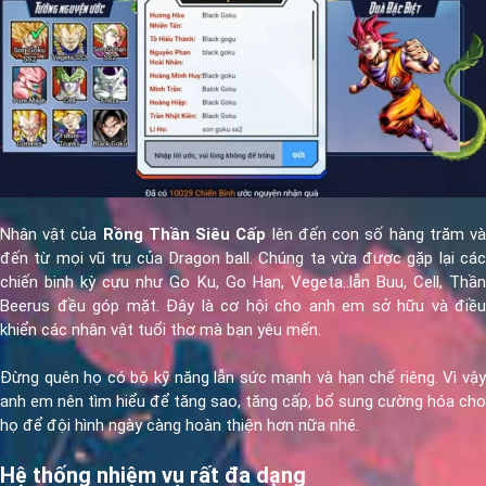
Nhân vật của
Rồng Thần Siêu Cấp
lên đến con số hàng trăm v
đến từ mọi vũ trụ của Dragon ball. Chúng ta vừa được gặp lại các
chiến binh kỳ cựu như Go Ku, Go Han, Vegeta..lẫn Buu, Cell, Thần
Beerus đều góp mặt. Đây là cơ hội cho anh em sở hữu và điều
khiển các nhân vật tuổi thơ mà bạn yêu mến.
Đừng quên họ có bộ kỹ năng lẫn sức mạnh và hạn chế riêng. Vì vậy
anh em nên tìm hiểu để tăng sao, tăng cấp, bổ sung cường hóa cho
họ để đội hình ngày càng hoàn thiện hơn nữa nhé.
Hệ thống nhiệm vụ rất đa dạng