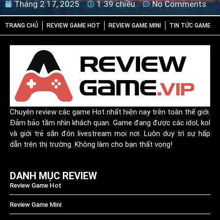
Tháng 2 17, 2025
1:39 chiều
No Comments
TRANG CHỦ
REVIEW GAME HOT
REVIEW GAME MINI
TIN TỨC GAME
Chuyên review các game Hot nhất hiện nay trên toàn thế giới.
Đảm bảo tầm nhìn khách quan. Game đang được các idol, kol
và giới trẻ săn đón livestream mọi nơi. Luôn duy trì sự hấp
dẫn trên thị trường. Không làm cho bạn thất vọng!
DANH MỤC REVIEW
Review Game Hot
Review Game Mini