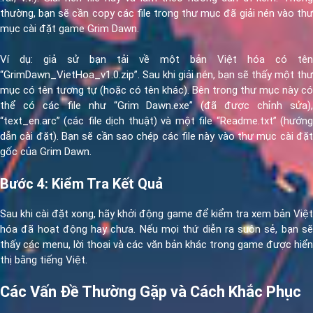
thường, bạn sẽ cần copy các file trong thư mục đã giải nén vào thư
mục cài đặt game Grim Dawn.
Ví dụ: giả sử bạn tải về một bản Việt hóa có tên
“GrimDawn_VietHoa_v1.0.zip”. Sau khi giải nén, bạn sẽ thấy một thư
mục có tên tương tự (hoặc có tên khác). Bên trong thư mục này có
thể có các file như “Grim Dawn.exe” (đã được chỉnh sửa),
“text_en.arc” (các file dịch thuật) và một file “Readme.txt” (hướng
dẫn cài đặt). Bạn sẽ cần sao chép các file này vào thư mục cài đặt
gốc của Grim Dawn.
Bước 4: Kiểm Tra Kết Quả
Sau khi cài đặt xong, hãy khởi động game để kiểm tra xem bản Việt
hóa đã hoạt động hay chưa. Nếu mọi thứ diễn ra suôn sẻ, bạn sẽ
thấy các menu, lời thoại và các văn bản khác trong game được hiển
thị bằng tiếng Việt.
Các Vấn Đề Thường Gặp và Cách Khắc Phục