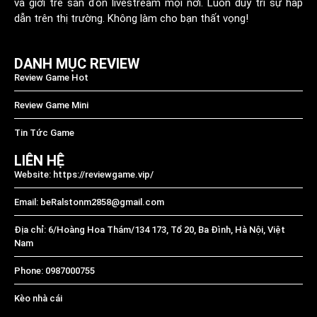
và giới trẻ săn đón livestream mọi nơi. Luôn duy trì sự hấp
dẫn trên thị trường. Không làm cho bạn thất vọng!
DANH MỤC REVIEW
Review Game Hot
Review Game Mini
Tin Tức Game
LIÊN HỆ
Website: https://reviewgame.vip/
Email:
beRalstonm2858@gmail.com
Địa chỉ: 6/Hoàng Hoa Thám/134 173, Tổ 20, Ba Đình, Hà Nội, Việt
Nam
Phone: 0987000755
Kèo nhà cái