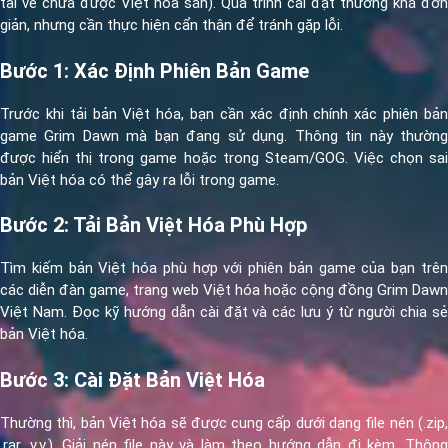
tải về chưa được Việt hóa sẵn). Quá trình cài đặt thường khá đơn
giản, nhưng cần thực hiện cẩn thận để tránh gặp lỗi.
Bước 1: Xác Định Phiên Bản Game
Trước khi tải bản Việt hóa, bạn cần xác định chính xác phiên bản
game Grim Dawn mà bạn đang sử dụng. Thông tin này thường
được hiển thị trong game hoặc trong Steam/GOG. Việc chọn sai
bản Việt hóa có thể gây ra lỗi trong game.
Bước 2: Tải Bản Việt Hóa Phù Hợp
Tìm kiếm bản Việt hóa phù hợp với phiên bản game của bạn trên
các diễn đàn game, trang web Việt hóa hoặc cộng đồng Grim Dawn
Việt Nam. Đọc kỹ hướng dẫn cài đặt và các lưu ý từ người chia sẻ
bản Việt hóa.
Bước 3: Cài Đặt Bản Việt Hóa
Thường thì, bản Việt hóa sẽ được cung cấp dưới dạng file nén (.zip,
.rar, v.v.). Giải nén file này và làm theo hướng dẫn đi kèm. Thông