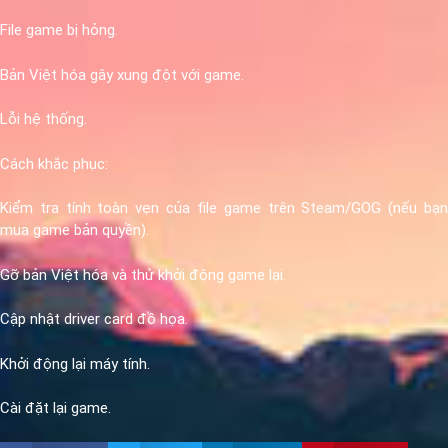
File game bị hỏng.
Bản Việt hóa gây xung đột với game.
Lỗi hệ thống.
Cách khắc phục:
Kiểm tra tính toàn vẹn của file game trên Steam/GOG (nếu bạn
mua game bản quyền).
Gỡ bản Việt hóa và thử khởi động game lại.
Cập nhật driver card đồ họa.
Khởi động lại máy tính.
Cài đặt lại game.