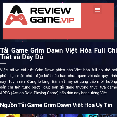
TRANG CHỦ
REVIEW GAME MINI
REVIEW GAME HOT
TIN TỨC GAME
Tải Game Grim Dawn Việt Hóa Full Chi
Tiết và Đầy Đủ
Việc tải và cài đặt Grim Dawn phiên bản Việt hóa full có thể hơi
phức tạp một chút, đặc biệt nếu bạn chưa quen với các quy trình
này. Tuy nhiên, đừng lo lắng! Bài viết này sẽ cung cấp một hướng
dẫn chi tiết từng bước, giúp bạn dễ dàng thưởng thức tựa game
ARPG (Action Role-Playing Game) hấp dẫn này bằng tiếng Việt.
Nguồn Tải Game Grim Dawn Việt Hóa Uy Tín