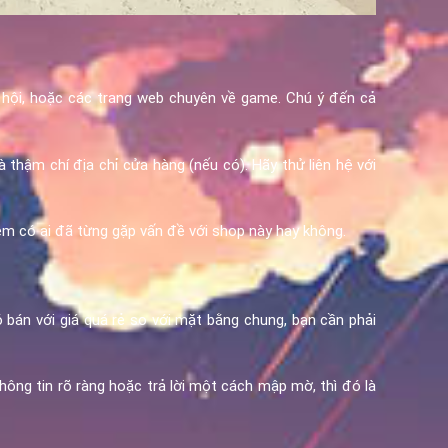
 hội, hoặc các trang web chuyên về game. Chú ý đến cả
 thậm chí địa chỉ cửa hàng (nếu có). Hãy thử liên hệ với
xem có ai đã từng gặp vấn đề với shop này hay không.
bán với giá quá rẻ so với mặt bằng chung, bạn cần phải
ông tin rõ ràng hoặc trả lời một cách mập mờ, thì đó là