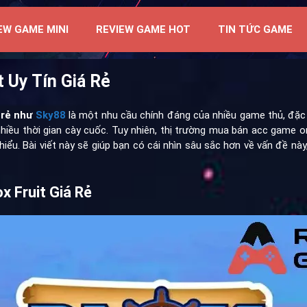
EW GAME MINI
REVIEW GAME HOT
TIN TỨC GAME
 Uy Tín Giá Rẻ
á rẻ như
Sky88
là một nhu cầu chính đáng của nhiều game thủ, đặc
thời gian cày cuốc. Tuy nhiên, thị trường mua bán acc game online
ễ hiểu. Bài viết này sẽ giúp bạn có cái nhìn sâu sắc hơn về vấn đề 
x Fruit Giá Rẻ