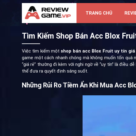
TRANG CHỦ
REVI
Tìm Kiếm Shop Bán Acc Blox Fruit
Việc tìm kiếm một
shop bán acc Blox Fruit uy tín gi
game một cách nhanh chóng mà không muốn tốn quá nhiều 
“giá rẻ” thường đi kèm với nghi ngờ về “uy tín” là điều d
thể đưa ra quyết định sáng suốt.
Những Rủi Ro Tiềm Ẩn Khi Mua Acc Blo