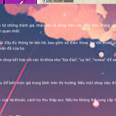
kỹ những đánh giá, nhận xét về shop trên các diễn đàn, mạng xã
h quan nhất.
 đầy đủ thông tin liên hệ, bao gồm số điện thoại, địa chỉ email, và
 vấn đề của họ.
 shop kết hợp với các từ khóa như “lừa đảo”, “uy tín”, “review” để 
để biết mức giá trung bình trên thị trường. Nếu một shop nào đó 
của tài khoản, cách họ thu thập acc. Nếu họ không thể cung cấp th