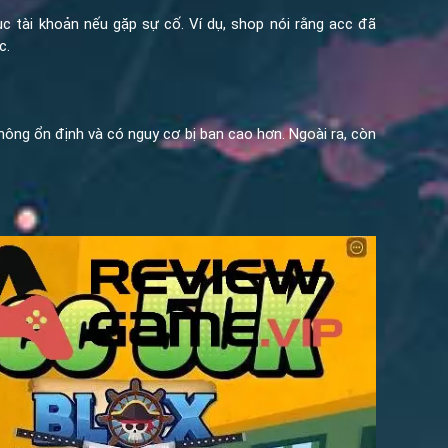
c tài khoản nếu gặp sự cố. Ví dụ, shop nói rằng acc đã
c.
ng ổn định và có nguy cơ bị ban cao hơn. Ngoài ra, còn