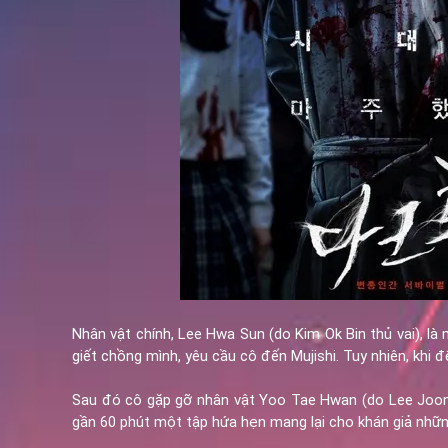
Nhân vật chính, Lee Hwa Sun (do Kim Ok Bin thủ vai), là
giết chồng mình, yêu cầu cô đến Mujishi. Tuy nhiên, khi đ
Sau đó cô gặp gỡ nhân vật Yoo Tae Hwan (do Lee Joon 
gần 60 phút một tập hứa hẹn mang lại cho khán giả nhữn