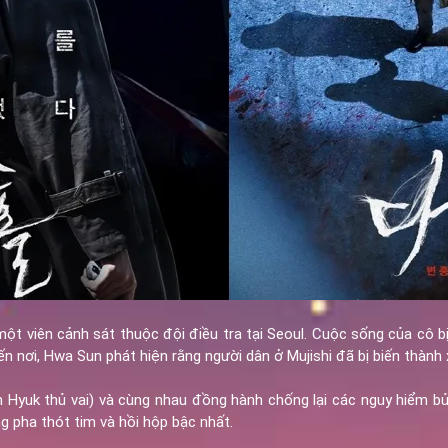
 một viên cảnh sát thuộc đội điều tra tại Seoul. Cuộc sống của cô 
ến nơi, Hwa Sun phát hiện rằng người dân ở Mujishi đã bị biến thành x
Hyuk thủ vai) và cùng nhau đồng hành chống lại các nguy hiểm bủ
g pha thót tim và hồi hộp bậc nhất.