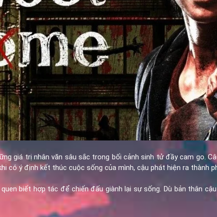
hững giá trị nhân văn sâu sắc trong bối cảnh sinh tử đầy cam go.
c khi có ý định kết thúc cuộc sống của mình, cậu phát hiện ra thành 
n biết hợp tác để chiến đấu giành lại sự sống. Dù bản thân cậu 