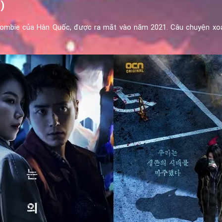
)
i zombie của Hàn Quốc, được ra mắt vào năm 2021. Câu chuyện x