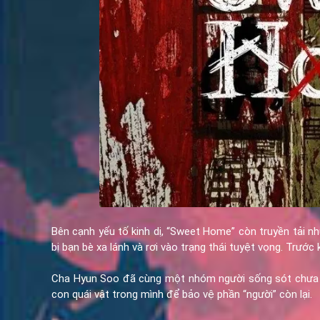
Bên cạnh yếu tố kinh dị, “Sweet Home” còn truyền tải n
bị bạn bè xa lánh và rơi vào trạng thái tuyệt vọng. Trướ
Cha Hyun Soo đã cùng một nhóm người sống sót chưa que
con quái vật trong mình để bảo vệ phần “người” còn lại.