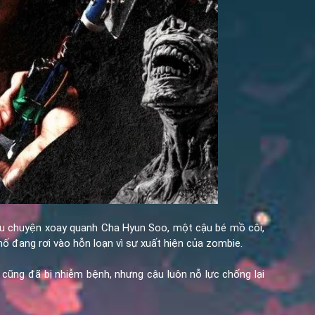
 Câu chuyện xoay quanh Cha Hyun Soo, một cậu bé mồ côi,
phố đang rơi vào hỗn loạn vì sự xuất hiện của zombie.
cũng đã bị nhiễm bệnh, nhưng cậu luôn nỗ lực chống lại