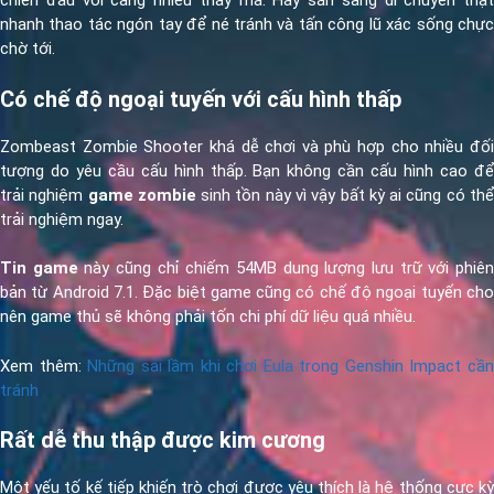
chiến đấu với càng nhiều thây ma. Hãy sẵn sàng di chuyển thật
nhanh thao tác ngón tay để né tránh và tấn công lũ xác sống chực
chờ tới.
Có chế độ ngoại tuyến với cấu hình thấp
Zombeast Zombie Shooter khá dễ chơi và phù hợp cho nhiều đối
tượng do yêu cầu cấu hình thấp. Bạn không cần cấu hình cao để
trải nghiệm
game zombie
sinh tồn này vì vậy bất kỳ ai cũng có th
trải nghiệm ngay.
Tin game
này cũng chỉ chiếm 54MB dung lượng lưu trữ với phiê
bản từ Android 7.1. Đặc biệt game cũng có chế độ ngoại tuyến cho
nên game thủ sẽ không phải tốn chi phí dữ liệu quá nhiều.
Xem thêm:
Những sai lầm khi chơi Eula trong Genshin Impact cầ
tránh
Rất dễ thu thập được kim cương
Một yếu tố kế tiếp khiến trò chơi được yêu thích là hệ thống cực kỳ