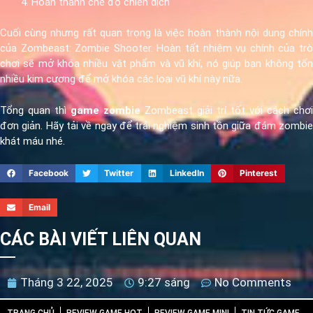
Hoàn thành chế độ chiến dịch
Cuối cùng nhưng rất quan trọng là việc hoàn thành nội dung chính
của Zombeast: Zombie Shooter. Hoàn tất nhiệm vụ chính của trò
chơi sẽ mở khóa nhiều vật phẩm và vũ khí, nó giúp bạn không tốn
nhiều kim cương để mở khóa các loại vũ khí này nữa.
Tổng quan thì
game zombie
Zombeast giải trí tốt với cách chơi
đơn giản. Hãy tải về ngay để trải nghiệm sinh tồn giữa đám zombie
khát máu nhé.
Facebook
Twitter
LinkedIn
Pinterest
Email
CÁC BÀI VIẾT LIÊN QUAN
Tháng 3 22, 2025
9:27 sáng
No Comments