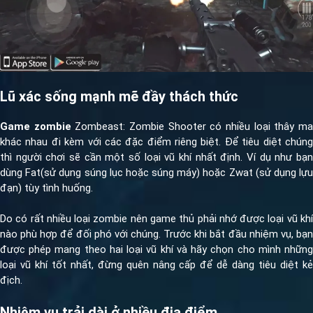
Lũ xác sống mạnh mẽ đầy thách thức
Game zombie
Zombeast: Zombie Shooter có nhiều loại thây m
khác nhau đi kèm với các đặc điểm riêng biệt. Để tiêu diệt chúng
thì người chơi sẽ cần một số loại vũ khí nhất định. Ví dụ như bạn
dùng Fat(sử dụng súng lục hoặc súng máy) hoặc Zwat (sử dụng lựu
đạn) tùy tình huống.
Do có rất nhiều loại zombie nên game thủ phải nhớ được loại vũ khí
nào phù hợp để đối phó với chúng. Trước khi bắt đầu nhiệm vụ, bạn
được phép mang theo hai loại vũ khí và hãy chọn cho mình những
loại vũ khí tốt nhất, đừng quên nâng cấp để dễ dàng tiêu diệt kẻ
địch.
Nhiệm vụ trải dài ở nhiều địa điểm