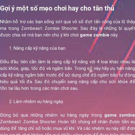
Gợi ý một số mẹo chơi hay cho tân thủ
Nhằm hỗ trợ các bạn sống sót qua vô số đợt tấn công của lũ thây
ma trong Zombeast: Zombie Shooter. Sau đây là những bí quyết
được chia sẻ mà bạn nên chú ý khi chơi
game zombie
này.
Nâng cấp kỹ năng của bạn
Điều đầu tiên cần làm là nâng cấp kỹ năng với 4 loại khác nhau là
sức khỏe, giáp, tốc độ và ngắm bắn. Trong số này hãy ưu tiên nâng
cấp kỹ năng ngắm bắn trước để sử dụng chế độ ngắm bắn tự động
hiệu quả tối đa. Sau đó chuyển sang nâng cấp cho sức khỏe để
tồn tại lâu hơn trong các màn chơi sau.
Làm nhiệm vụ hàng ngày
Đừng bỏ qua những nhiệm vụ hàng ngày trong
game zombi
Zombeast: Zombie Shooter. Hoàn tất chúng sẽ nhận được tiền xu
dùng để tăng chỉ số hoặc mua vũ khí. Và các nhiệm vụ này rất đơn
giản người chơi không tốn quá nhiều công sức để thực hiện chúng.