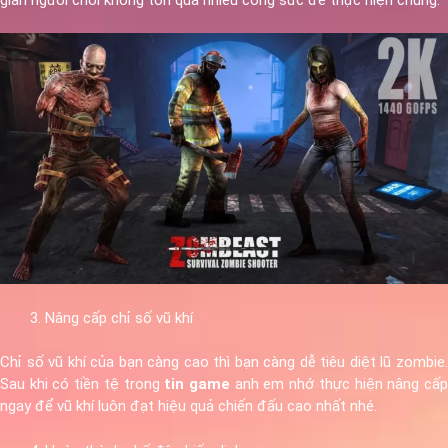
Nâng cấp chỉ số vũ khí
Chỉ số vũ khí của bạn càng cao thì bạn càng dễ tiêu diệt lũ zombie.
Sau khi có tiền tệ trong
tin game
anh em nhớ thực hiện nâng cấ
ngay để vũ khí luôn đạt hiệu quả chiến đấu cao nhất nhé.