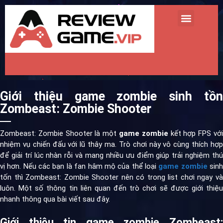
TRANG CHỦ
REVIEW GAME MINI
REVIEW GAME HOT
TIN TỨC GAME
Giới thiệu game zombie sinh tồn
Zombeast: Zombie Shooter
Zombeast: Zombie Shooter là một
game zombie
kết hợp FPS vớ
nhiệm vụ chiến đấu với lũ thây ma. Trò chơi này vô cùng thích hợp
để giải trí lúc nhàn rỗi và mang nhiều ưu điểm giúp trải nghiệm thú
vị hơn. Nếu các bạn là fan hâm mộ của thể loại
game zombie
sin
tốn thì Zombeast: Zombie Shooter nên có trong list chơi ngay và
luôn. Một số thông tin liên quan đến trò chơi sẽ được giới thiệu
nhanh thông qua bài viết sau đây.
Giới thiệu tin game zombie Zombeast: